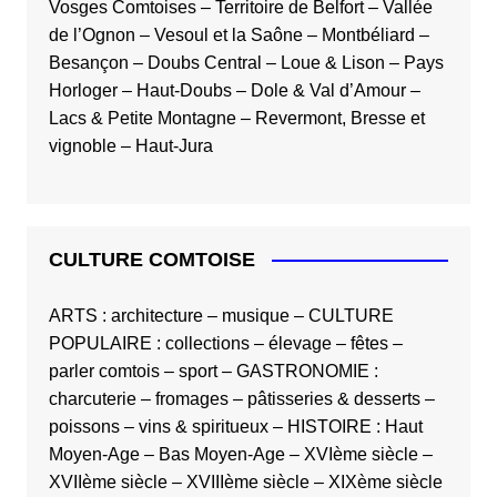
Vosges Comtoises
–
Territoire de Belfort
–
Vallée
de l’Ognon
–
Vesoul et la Saône
–
Montbéliard
–
Besançon
–
Doubs Central
–
Loue & Lison
–
Pays
Horloger
–
Haut-Doubs
–
Dole & Val d’Amour
–
Lacs & Petite Montagne
–
Revermont, Bresse et
vignoble
–
Haut-Jura
CULTURE COMTOISE
ARTS
:
architecture
–
musique
–
CULTURE
POPULAIRE
:
collections
–
élevage
–
fêtes
–
parler comtois
–
sport
–
GASTRONOMIE
:
charcuterie
–
fromages
–
pâtisseries & desserts
–
poissons
–
vins & spiritueux
–
HISTOIRE
:
Haut
Moyen-Age
–
Bas Moyen-Age
–
XVIème siècle
–
XVIIème siècle
–
XVIIIème siècle
–
XIXème siècle