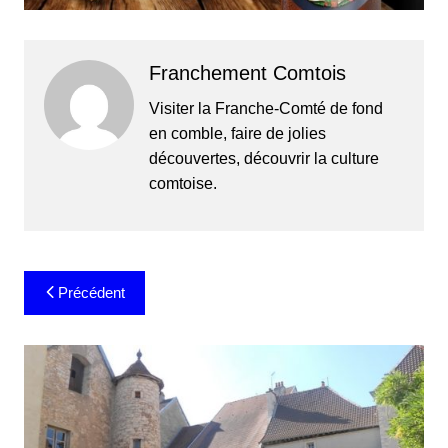
Franchement Comtois
Visiter la Franche-Comté de fond
en comble, faire de jolies
découvertes, découvrir la culture
comtoise.
Navigation
Précédent
de
l’article