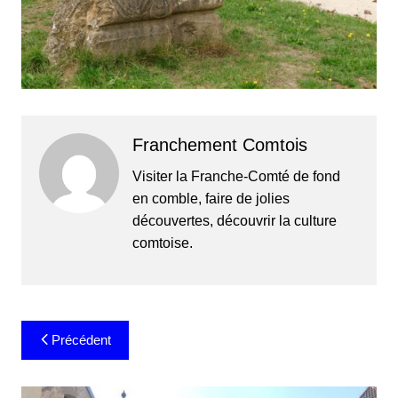
Franchement Comtois
Visiter la Franche-Comté de fond
en comble, faire de jolies
découvertes, découvrir la culture
comtoise.
Navigation
Précédent
de
l’article