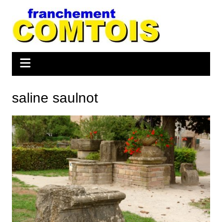
Aller
au
contenu
saline saulnot