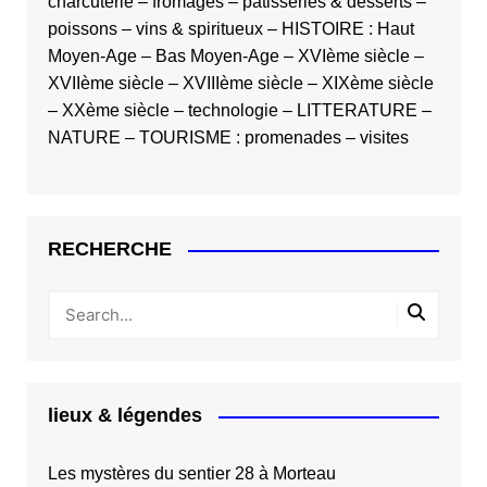
charcuterie
–
fromages
–
pâtisseries & desserts
–
poissons
–
vins & spiritueux
–
HISTOIRE
:
Haut
Moyen-Age
–
Bas Moyen-Age
–
XVIème siècle
–
XVIIème siècle
–
XVIIIème siècle
–
XIXème siècle
–
XXème siècle
–
technologie
–
LITTERATURE
–
NATURE
–
TOURISME
:
promenades
–
visites
RECHERCHE
lieux & légendes
Les mystères du sentier 28 à Morteau