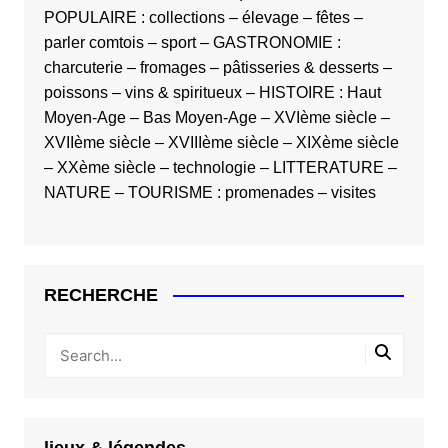
POPULAIRE
:
collections
–
élevage
–
fêtes
–
parler comtois
–
sport
–
GASTRONOMIE
:
charcuterie
–
fromages
–
pâtisseries & desserts
–
poissons
–
vins & spiritueux
–
HISTOIRE
:
Haut
Moyen-Age
–
Bas Moyen-Age
–
XVIème siècle
–
XVIIème siècle
–
XVIIIème siècle
–
XIXème siècle
–
XXème siècle
–
technologie
–
LITTERATURE
–
NATURE
–
TOURISME
:
promenades
–
visites
RECHERCHE
lieux & légendes