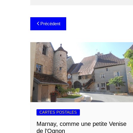
Navigation
Précédent
de
l’article
CARTES POSTALES
Marnay, comme une petite Venise
de l’Ognon