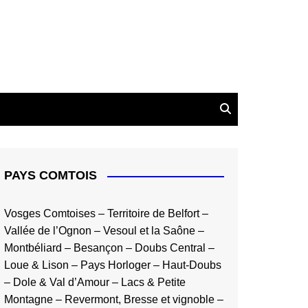
PAYS COMTOIS
Vosges Comtoises
–
Territoire de Belfort
–
Vallée de l’Ognon
–
Vesoul et la Saône
–
Montbéliard
–
Besançon
–
Doubs Central
–
Loue & Lison
–
Pays Horloger
–
Haut-Doubs
–
Dole & Val d’Amour
–
Lacs & Petite
Montagne
–
Revermont, Bresse et vignoble
–