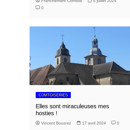
Franchement Comtois
5 juillet 2024
0
COMTOISERIES
Elles sont miraculeuses mes
hosties !
Vincent Bousrez
17 avril 2024
0