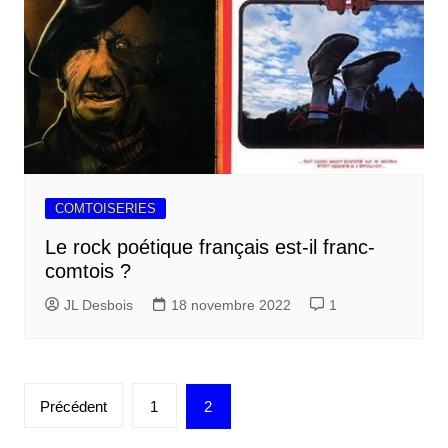
COMTOISERIES
Le rock poétique français est-il franc-
comtois ?
JL Desbois
18 novembre 2022
1
Pagination
Précédent
1
2
des